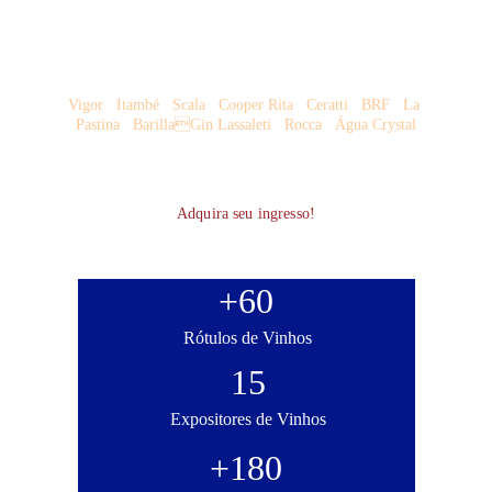
Dahana    Fecovita & Progresso    Garibaldi    Gran Cru  
  Italy's Wine    La Pastina    Luiz Felipe Edwards     
Pizzato    Luiz Porto    Ravanal    Vinhos do Mundo    
World Wine
Vigor   Itambé   Scala   Cooper Rita   Ceratti   BRF   La 
Pastina   BarillaGin Lassaleti   Rocca   Água Crystal
Adquira seu ingresso!
+60
Rótulos de Vinhos
15
Expositores de Vinhos
+180