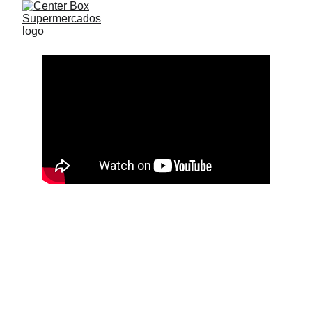
Boniella    Casa Geraldo    Concha y Toro